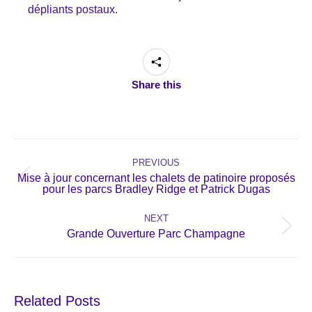
dépliants postaux.
Share this
Post
navigation
PREVIOUS
Mise à jour concernant les chalets de patinoire proposés
Previous
pour les parcs Bradley Ridge et Patrick Dugas
post:
NEXT
Next
Grande Ouverture Parc Champagne
post:
Related Posts