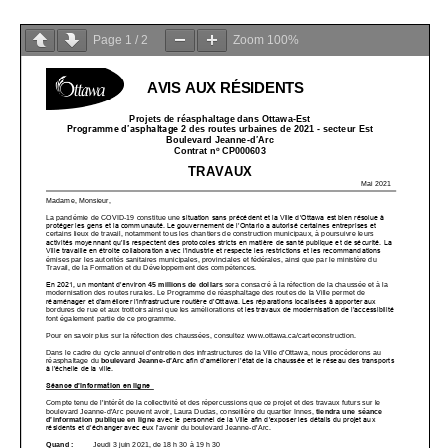
Page
1
/
2
Zoom
100%