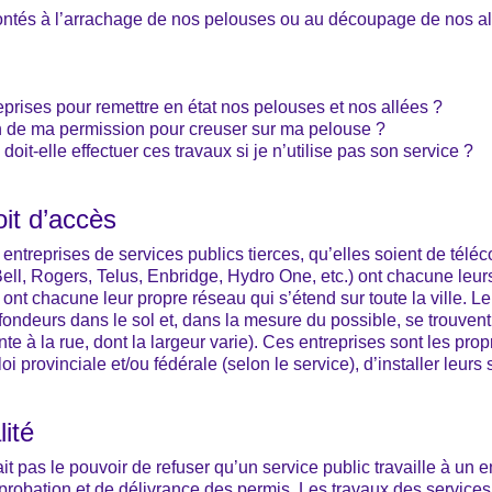
tés à l’arrachage de nos pelouses ou au découpage de nos a
eprises pour remettre en état nos pelouses et nos allées ?
oin de ma permission pour creuser sur ma pelouse ?
doit-elle effectuer ces travaux si je n’utilise pas son service ?
it d’accès
ntreprises de services publics tierces, qu’elles soient de téléc
Bell, Rogers, Telus, Enbridge, Hydro One, etc.) ont chacune leu
 ) ont chacune leur propre réseau qui s’étend sur toute la ville. L
ofondeurs dans le sol et, dans la mesure du possible, se trouvent
te à la rue, dont la largeur varie). Ces entreprises sont les pro
 loi provinciale et/ou fédérale (selon le service), d’installer leur
lité
it pas le pouvoir de refuser qu’un service public travaille à un e
probation et de délivrance des permis. Les travaux des services