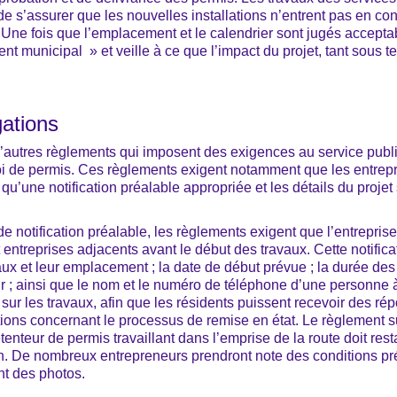
de s’assurer que les nouvelles installations n’entrent pas en confl
. Une fois que l’emplacement et le calendrier sont jugés acceptabl
 municipal » et veille à ce que l’impact du projet, tant sous ter
gations
’autres règlements qui imposent des exigences au service publi
oi de permis. Ces règlements exigent notamment que les entrepr
ce qu’une notification préalable appropriée et les détails du projet
 notification préalable, les règlements exigent que l’entreprise 
et entreprises adjacents avant le début des travaux. Cette notific
aux et leur emplacement ; la date de début prévue ; la durée des t
ur ; ainsi que le nom et le numéro de téléphone d’une personne à
ur les travaux, afin que les résidents puissent recevoir des rép
tions concernant le processus de remise en état. Le règlement sur
nteur de permis travaillant dans l’emprise de la route doit rest
on. De nombreux entrepreneurs prendront note des conditions pr
nt des photos.