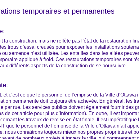
urations temporaires et permanentes
e:
la construction, mais ne reflète pas l’état de la restauration fi
 des trous d’essai creusés pour exposer les installations souterr
ou semence n’est utilisée. Les entailles dans les allées peuven
mporaire appliqué à froid. Ces restaurations temporaires sont ré
 aux différents aspects de la construction de se poursuivre.
te:
jet, et c’est ce que le personnel de l’emprise de la Ville d’Ottaw
ration permanente doit toujours être achevée. En général, les tr
 par rue. Les services publics doivent également fournir des ga
as de cet article pour plus d’information). En outre, il est import
rnant les travaux de remise en état finale. Il est impératif que
NT que le personnel de l’emprise de la Ville d’Ottawa n’ait appr
ire, nous connaîtrons toujours mieux nos propres propriétés et p
r ayant de nombreux projets à travers la ville, qui comprennen