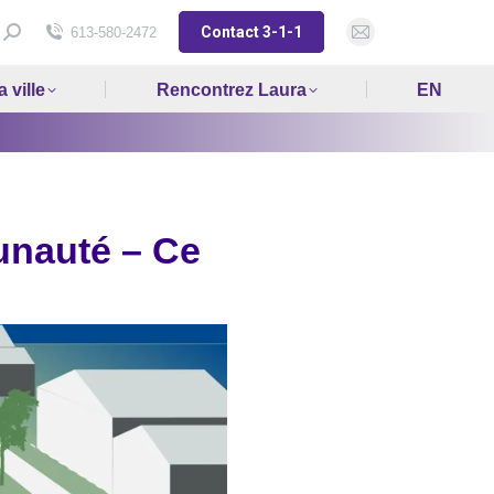
Contact 3-1-1
Search:
613-580-2472
Mail
page
 ville
Rencontrez Laura
EN
opens
in
new
window
unauté – Ce