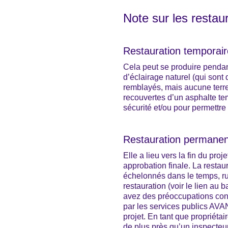
Note sur les resta
Restauration temporair
Cela peut se produire pendant 
d’éclairage naturel (qui sont
remblayés, mais aucune terre 
recouvertes d’un asphalte te
sécurité et/ou pour permettre
Restauration permanen
Elle a lieu vers la fin du pro
approbation finale. La restau
échelonnés dans le temps, rue
restauration (voir le lien au b
avez des préoccupations conce
par les services publics AVA
projet. En tant que propriéta
de plus près qu’un inspecteu