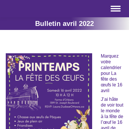
Bulletin avril 2022
Marquez
votre
calendrier
pour La
fête des
œufs le 16
avril
J’ai hâte
de voir tout
le monde
à la fête de
l’œuf le 16
avril de