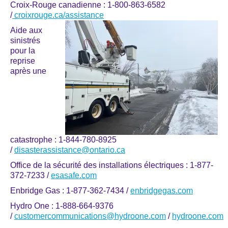
Croix-Rouge canadienne : 1-800-863-6582
/
croixrouge.ca/assistance
Aide aux
sinistrés
pour la
reprise
après une
catastrophe : 1-844-780-8925
/
disasterassistance@ontario.ca
Office de la sécurité des installations électriques : 1-877-
372-7233 /
esasafe.com
Enbridge Gas : 1-877-362-7434 /
enbridgegas.com
Hydro One : 1-888-664-9376
/
customercommunications@hydroone.com
/
hydroone.com