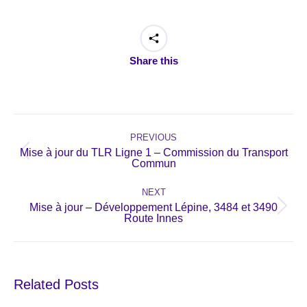
Share this
Post
navigation
PREVIOUS
Mise à jour du TLR Ligne 1 – Commission du Transport
Previous
Commun
post:
NEXT
Mise à jour – Développement Lépine, 3484 et 3490
Next
Route Innes
post:
Related Posts