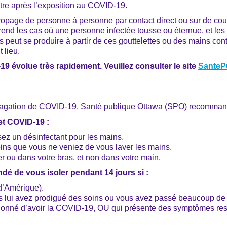
tre après l’exposition au COVID-19.
opage de personne à personne par contact direct ou sur de cour
prend les cas où une personne infectée tousse ou éternue, et le
peut se produire à partir de ces gouttelettes ou des mains cont
 lieu.
19 évolue très rapidement. Veuillez consulter le site
SanteP
ropagation de COVID-19. Santé publique Ottawa (SPO) recomman
et COVID-19 :
sez un désinfectant pour les mains.
oins que vous ne veniez de vous laver les mains.
r ou dans votre bras, et non dans votre main.
ndé de vous isoler
pendant 14 jours si :
d’Amérique).
 lui avez prodigué des soins ou vous avez passé beaucoup de 
çonné d’avoir la COVID-19, OU qui présente des symptômes resp