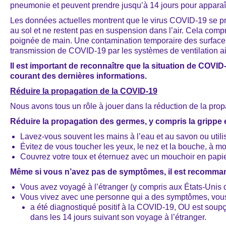
pneumonie et peuvent prendre jusqu’à 14 jours pour apparaî
Les données actuelles montrent que le virus COVID-19 se pr
au sol et ne restent pas en suspension dans l’air. Cela com
poignée de main. Une contamination temporaire des surfaces 
transmission de COVID-19 par les systèmes de ventilation ait
Il est important de reconnaître que la situation de COVID-
courant des dernières informations.
Réduire la propagation de la COVID-19
Nous avons tous un rôle à jouer dans la réduction de la p
Réduire la propagation des germes, y compris la grippe 
Lavez-vous souvent les mains à l’eau et au savon ou utili
Évitez de vous toucher les yeux, le nez et la bouche, à m
Couvrez votre toux et éternuez avec un mouchoir en papie
Même si vous n’avez pas de symptômes, il est recomma
Vous avez voyagé à l’étranger (y compris aux États-Unis 
Vous vivez avec une personne qui a des symptômes, vous
a été diagnostiqué positif à la COVID-19, OU est soup
dans les 14 jours suivant son voyage à l’étranger.