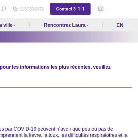
Contact 3-1-1
Search:
613-580-2472
Mail
page
 ville
Rencontrez Laura
EN
opens
in
new
window
pour les informations les plus récentes, veuillez
ées par COVID-19 peuvent n’avoir que peu ou pas de
ent la fièvre, la toux, les difficultés respiratoires et la