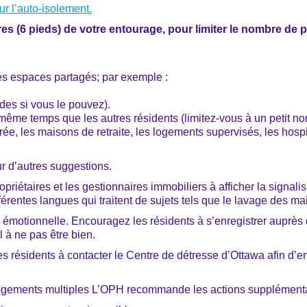
r l’auto-isolement.
res (6 pieds) de votre entourage, pour limiter le nombre de 
es espaces partagés; par exemple :
des si vous le pouvez).
n même temps que les autres résidents (limitez-vous à un petit no
e, les maisons de retraite, les logements supervisés, les hospice
r d’autres suggestions.
étaires et les gestionnaires immobiliers à afficher la signalisat
érentes langues qui traitent de sujets tels que le lavage des main
n émotionnelle. Encouragez les résidents à s’enregistrer auprès
 à ne pas être bien.
s résidents à contacter le Centre de détresse d’Ottawa afin d’e
ements multiples L’OPH recommande les actions supplémentair