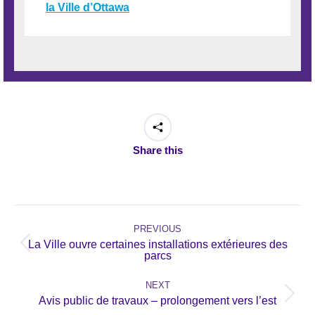
la Ville d’Ottawa
Share this
Post
navigation
PREVIOUS
La Ville ouvre certaines installations extérieures des
Previous
parcs
post:
NEXT
Next
Avis public de travaux – prolongement vers l’est
post: