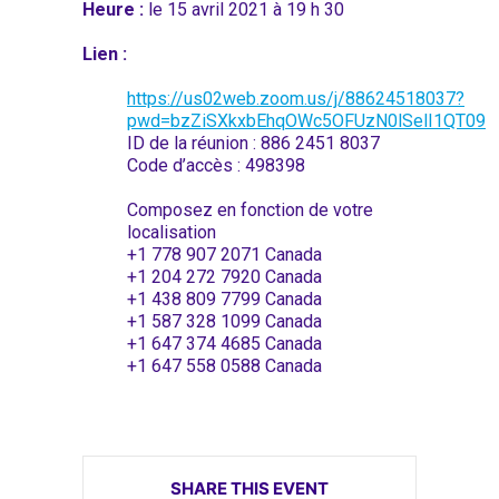
Heure :
le 15 avril 2021 à 19 h 30
Lien :
https://us02web.zoom.us/j/88624518037?
pwd=bzZiSXkxbEhqOWc5OFUzN0lSelI1QT09
ID de la réunion : 886 2451 8037
Code d’accès : 498398
Composez en fonction de votre
localisation
+1 778 907 2071 Canada
+1 204 272 7920 Canada
+1 438 809 7799 Canada
+1 587 328 1099 Canada
+1 647 374 4685 Canada
+1 647 558 0588 Canada
SHARE THIS EVENT